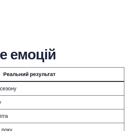
не емоцій
Реальний результат
 сезону
у
літа
 року