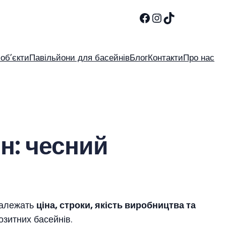
Facebook
Instagram
TikTok
 об’єкти
Павільйони для басейнів
Блог
Контакти
Про нас
н: чесний
 залежать
ціна, строки, якість виробництва та
озитних басейнів.