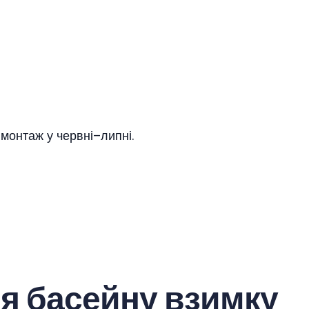
монтаж у червні–липні.
я басейну взимку