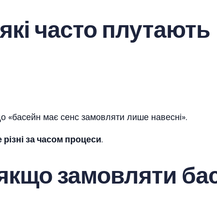
 які часто плутають
о «басейн має сенс замовляти лише навесні».
 різні за часом процеси
.
якщо замовляти бас