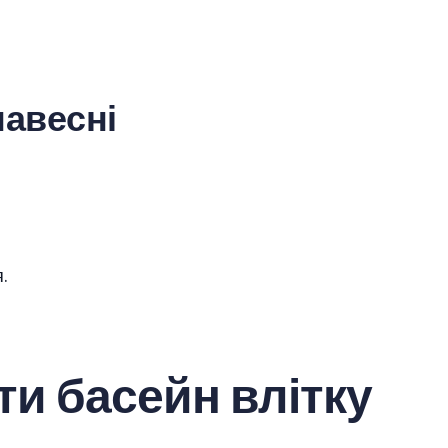
навесні
.
ти басейн влітку