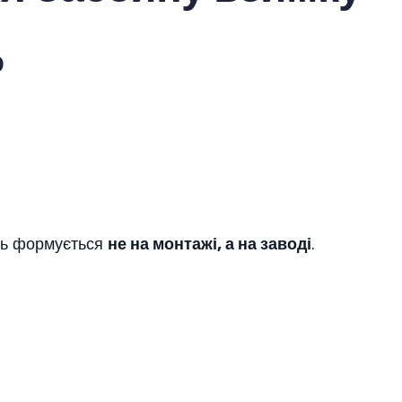
о
сть формується
не на монтажі, а на заводі
.