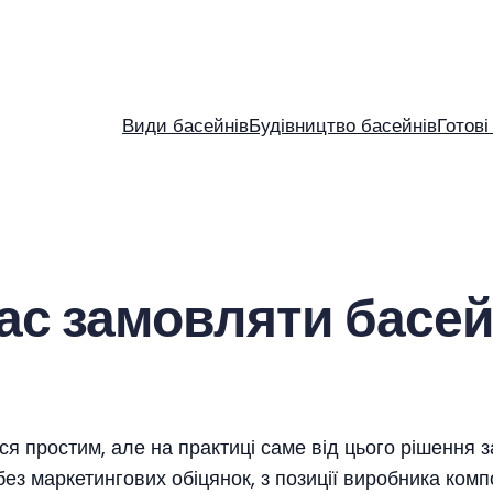
Види басейнів
Будівництво басейнів
Готові
ас замовляти басей
ся простим, але на практиці саме від цього рішення
ез маркетингових обіцянок, з позиції виробника комп