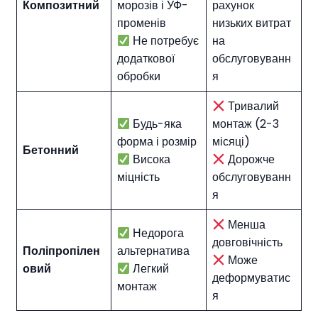
Композитний
морозів і УФ-
рахунок
променів
низьких витрат
Не потребує
на
додаткової
обслуговуванн
обробки
я
Тривалий
Будь-яка
монтаж (2-3
форма і розмір
місяці)
Бетонний
Висока
Дорожче
міцність
обслуговуванн
я
Менша
Недорога
довговічність
Поліпропілен
альтернатива
Може
овий
Легкий
деформуватис
монтаж
я