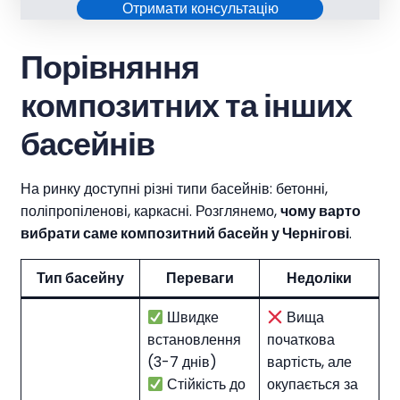
Отримати консультацію
Порівняння
композитних та інших
басейнів
На ринку доступні різні типи басейнів: бетонні,
поліпропіленові, каркасні. Розглянемо,
чому варто
вибрати саме композитний басейн
у Чернігові
.
Тип басейну
Переваги
Недоліки
Швидке
Вища
встановлення
початкова
(3-7 днів)
вартість, але
Стійкість до
окупається за