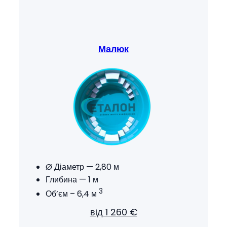
Малюк
Ø Діаметр — 2,80 м
Глибина — 1 м
3
Об’єм – 6,4 м
від 1 260 €