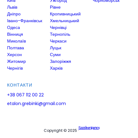
Київ
Ужгород
Чорноморськ
Львів
Рівне
Дніпро
Кропивницький
Івано-Франківськ
Хмельницький
Одеса
Чернівці
Вінниця
Тернопіль
Миколаїв
Черкаси
Полтава
Луцьк
Херсон
Суми
Житомир
Запоріжжя
Чернігів
Харків
КОНТАКТИ
+38 067 112 00 22
etalon.grebinki@gmail.com
Басейни під ключ
Copyright © 2025 ·