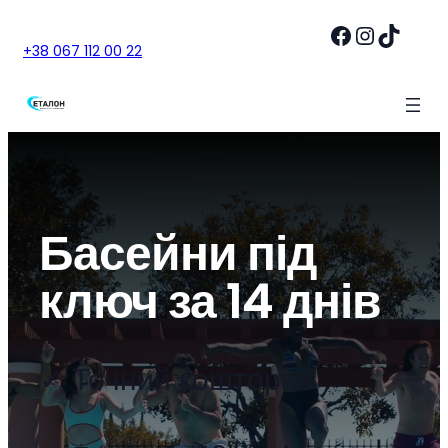
Перейти
Facebook
Instagram
TikTok
до
+38 067 112 00 22
вмісту
Басейни під
ключ за 14 днів
✓ Точний кошторис