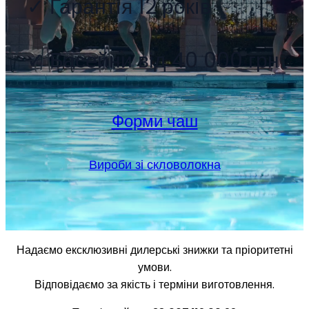
✓ Гарантiя 12 рокiв
✓ Басейни від 40 000 грн
Форми чаш
Вироби зі скловолокна
Надаємо ексклюзивні дилерські знижки та пріоритетні
умови.
Відповідаємо за якість і терміни виготовлення.