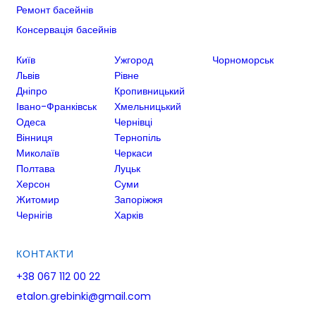
Ремонт басейнів
Консервація басейнів
Київ
Ужгород
Чорноморськ
Львів
Рівне
Дніпро
Кропивницький
Івано-Франківськ
Хмельницький
Одеса
Чернівці
Вінниця
Тернопіль
Миколаїв
Черкаси
Полтава
Луцьк
Херсон
Суми
Житомир
Запоріжжя
Чернігів
Харків
КОНТАКТИ
+38 067 112 00 22
etalon.grebinki@gmail.com