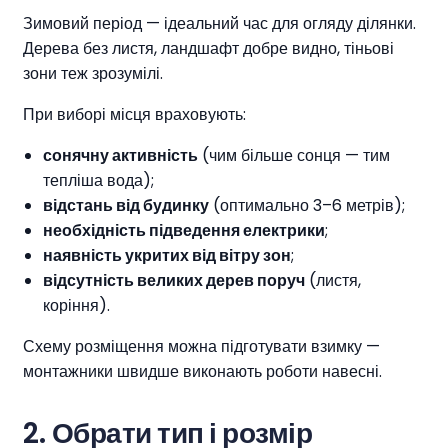
Зимовий період — ідеальний час для огляду ділянки.
Дерева без листя, ландшафт добре видно, тіньові
зони теж зрозумілі.
При виборі місця враховують:
сонячну активність
(чим більше сонця — тим
тепліша вода);
відстань від будинку
(оптимально 3–6 метрів);
необхідність підведення електрики
;
наявність укритих від вітру зон
;
відсутність великих дерев поруч
(листя,
коріння).
Схему розміщення можна підготувати взимку —
монтажники швидше виконають роботи навесні.
2.
Обрати тип і розмір