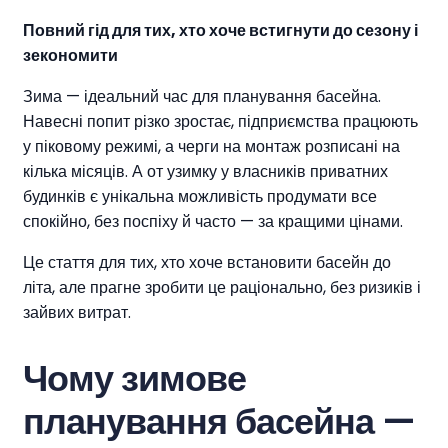
Повний гід для тих, хто хоче встигнути до сезону і
зекономити
Зима — ідеальний час для планування басейна.
Навесні попит різко зростає, підприємства працюють
у піковому режимі, а черги на монтаж розписані на
кілька місяців. А от узимку у власників приватних
будинків є унікальна можливість продумати все
спокійно, без поспіху й часто — за кращими цінами.
Це стаття для тих, хто хоче встановити басейн до
літа, але прагне зробити це раціонально, без ризиків і
зайвих витрат.
Чому зимове
планування басейна —