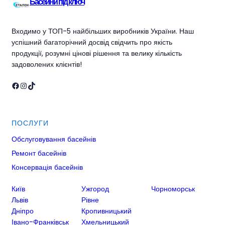
Басейни під ключ
Входимо у ТОП-5 найбільших виробників України. Наш
успішний багаторічний досвід свідчить про якість
продукції, розумні цінові рішення та велику кількість
задоволених клієнтів!
Facebook
Instagram
TikTok
ПОСЛУГИ
Обслуговування басейнів
Ремонт басейнів
Консервація басейнів
Київ
Ужгород
Чорноморськ
Львів
Рівне
Дніпро
Кропивницький
Івано-Франківськ
Хмельницький