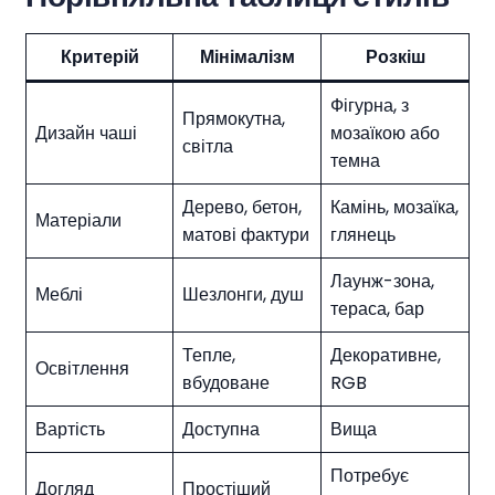
Критерій
Мінімалізм
Розкіш
Фігурна, з
Прямокутна,
Дизайн чаші
мозаїкою або
світла
темна
Дерево, бетон,
Камінь, мозаїка,
Матеріали
матові фактури
глянець
Лаунж-зона,
Меблі
Шезлонги, душ
тераса, бар
Тепле,
Декоративне,
Освітлення
вбудоване
RGB
Вартість
Доступна
Вища
Потребує
Догляд
Простіший