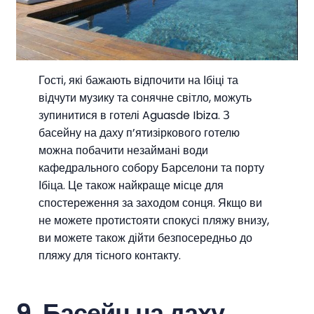
Гості, які бажають відпочити на Ібіці та
відчути музику та сонячне світло, можуть
зупинитися в готелі Aguasde Ibiza. З
басейну на даху п’ятизіркового готелю
можна побачити незаймані води
кафедрального собору Барселони та порту
Ібіца. Це також найкраще місце для
спостереження за заходом сонця. Якщо ви
не можете протистояти спокусі пляжу внизу,
ви можете також дійти безпосередньо до
пляжу для тісного контакту.
9. Басейн на даху