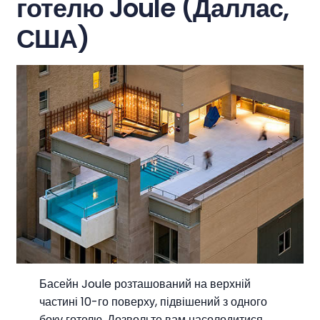
готелю Joule (Даллас,
США)
Басейн Joule розташований на верхній
частині 10-го поверху, підвішений з одного
боку готелю. Дозвольте вам насолодитися