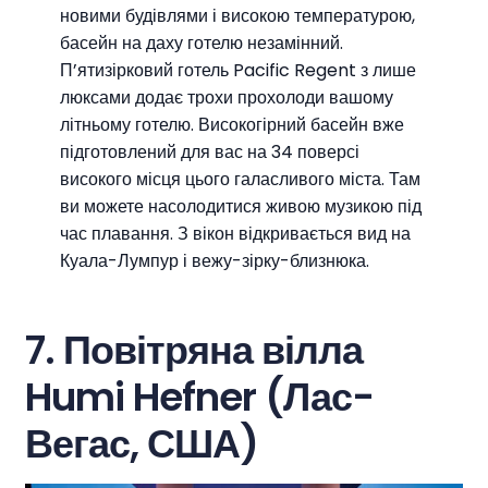
новими будівлями і високою температурою,
басейн на даху готелю незамінний.
П’ятизірковий готель Pacific Regent з лише
люксами додає трохи прохолоди вашому
літньому готелю. Високогірний басейн вже
підготовлений для вас на 34 поверсі
високого місця цього галасливого міста. Там
ви можете насолодитися живою музикою під
час плавання. З вікон відкривається вид на
Куала-Лумпур і вежу-зірку-близнюка.
7. Повітряна вілла
Humi Hefner (Лас-
Вегас, США)