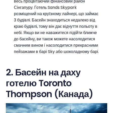
весь процвітаючий фінансовий район
Сінгапуру. Готель Sands Skypark
розміщений на круїзному лайнері, що займає
3 будівлі. Басейн знаходиться недалеко від
краю будівлі, тому він дає відчуття польоту в
небі. Якщо ви не наважитеся підійти ближче
до басейну, ви також можете насолодитися
смачним вином і насолодитися прекрасними
пейзажами в барі Sky або шоколадному барі.
2. Басейн на даху
готелю Toronto
Thompson (Канада)