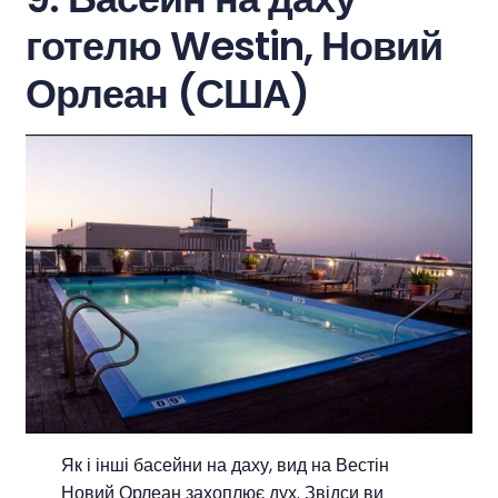
готелю Westin, Новий
Орлеан (США)
Як і інші басейни на даху, вид на Вестін
Новий Орлеан захоплює дух. Звідси ви