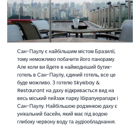
Сан-Паулу є найбільшим містом Бразилії,
тому неможливо побачити його панораму.
Але коли ви йдете в наймодніший бутик-
готель в Сан-Паулу, єдиний готель, все це
буде можливо. З готелю Skyebay &
Restaurant на даху відкривається вид на
весь міський пейзаж парку Ібірапуерапарк і
Сан-Паулу. Найбільшою родзинкою даху є
унікальний басейн, який має під водою
глибоку червону воду та аудіообладнання.