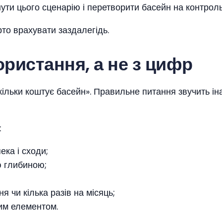
и цього сценарію і перетворити басейн на контрольо
то врахувати заздалегідь.
ористання, а не з цифр
ільки коштує басейн». Правильне питання звучить ін
:
ека і сходи;
ю глибиною;
 чи кілька разів на місяць;
мим елементом.