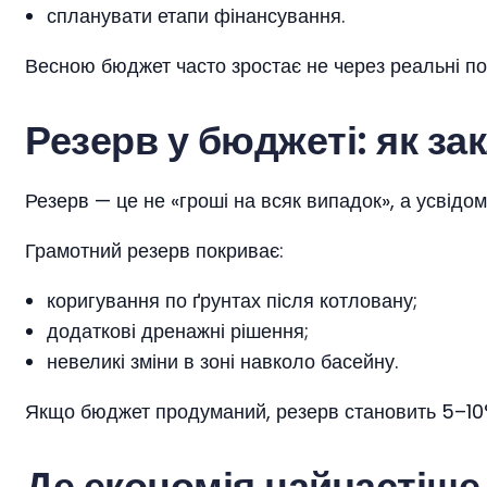
спланувати етапи фінансування.
Весною бюджет часто зростає не через реальні пот
Резерв у бюджеті: як з
Резерв — це не «гроші на всяк випадок», а усвідо
Грамотний резерв покриває:
коригування по ґрунтах після котловану;
додаткові дренажні рішення;
невеликі зміни в зоні навколо басейну.
Якщо бюджет продуманий, резерв становить 5–10%
Де економія найчастіше