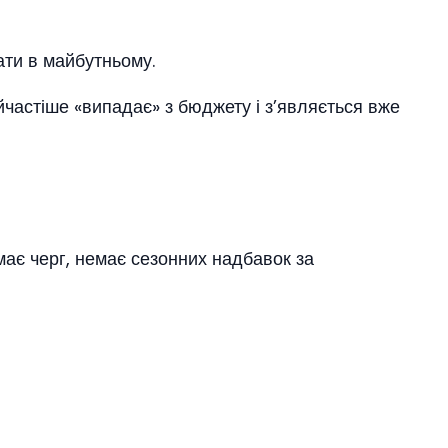
ати в майбутньому.
айчастіше «випадає» з бюджету і з’являється вже
має черг, немає сезонних надбавок за