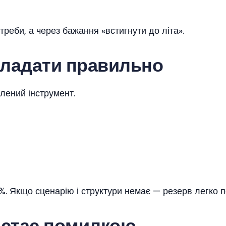
реби, а через бажання «встигнути до літа».
акладати правильно
млений інструмент.
. Якщо сценарію і структури немає — резерв легко п
 стає помилкою