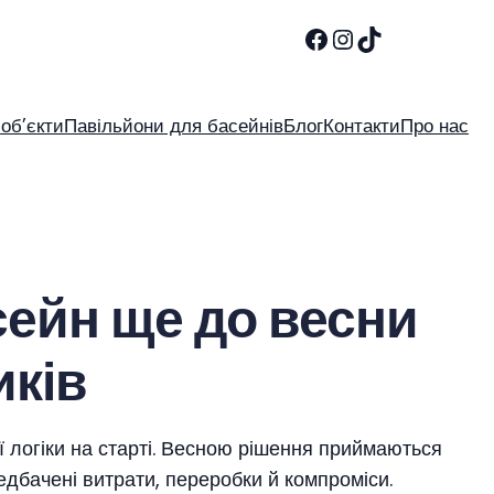
Facebook
Instagram
TikTok
 об’єкти
Павільйони для басейнів
Блог
Контакти
Про нас
сейн ще до весни
иків
ї логіки на старті. Весною рішення приймаються
едбачені витрати, переробки й компроміси.