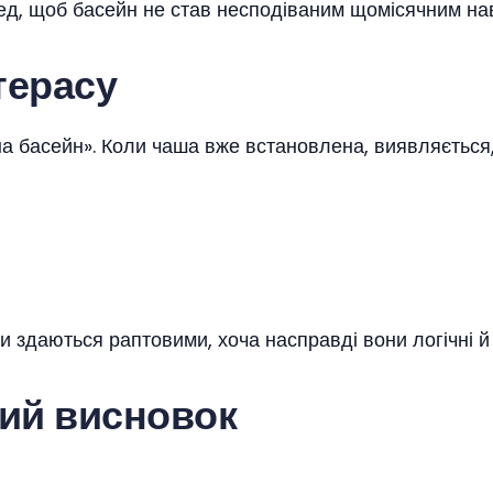
еред, щоб басейн не став несподіваним щомісячним н
терасу
 басейн». Коли чаша вже встановлена, виявляється, 
ти здаються раптовими, хоча насправді вони логічні й
ий висновок