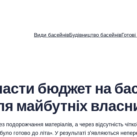
Види басейнів
Будівництво басейнів
Готові
ласти бюджет на ба
ля майбутніх власн
 подорожчання матеріалів, а через відсутність чітко
було готово до літа». У результаті з’являються непер