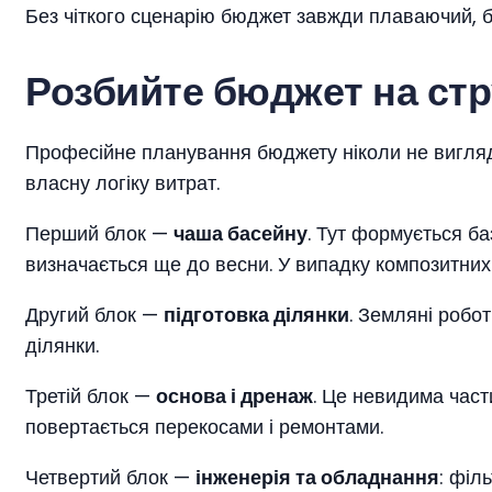
Без чіткого сценарію бюджет завжди плаваючий, 
Розбийте бюджет на стр
Професійне планування бюджету ніколи не виглядає
власну логіку витрат.
Перший блок —
чаша басейну
. Тут формується ба
визначається ще до весни. У випадку композитних 
Другий блок —
підготовка ділянки
. Земляні робо
ділянки.
Третій блок —
основа і дренаж
. Це невидима част
повертається перекосами і ремонтами.
Четвертий блок —
інженерія та обладнання
: філ