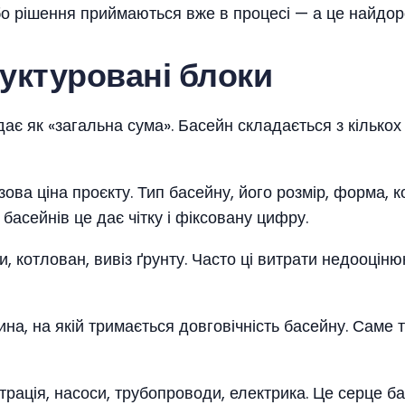
бо рішення приймаються вже в процесі — а це найдо
уктуровані блоки
 як «загальна сума». Басейн складається з кількох в
зова ціна проєкту. Тип басейну, його розмір, форма, 
басейнів це дає чітку і фіксовану цифру.
ти, котлован, вивіз ґрунту. Часто ці витрати недооці
ина, на якій тримається довговічність басейну. Саме 
ьтрація, насоси, трубопроводи, електрика. Це серце ба