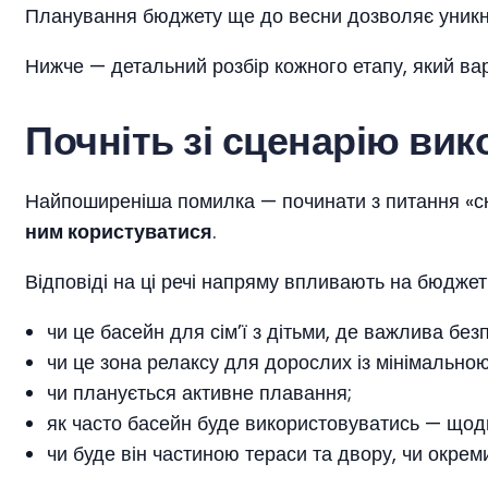
Планування бюджету ще до весни дозволяє уникнут
Нижче — детальний розбір кожного етапу, який вар
Почніть зі сценарію вик
Найпоширеніша помилка — починати з питання «ск
ним користуватися
.
Відповіді на ці речі напряму впливають на бюджет
чи це басейн для сім’ї з дітьми, де важлива безп
чи це зона релаксу для дорослих із мінімально
чи планується активне плавання;
як часто басейн буде використовуватись — щодня
чи буде він частиною тераси та двору, чи окре