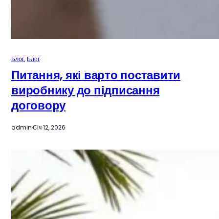
Блог
, 
Блог
Питання, які варто поставити
виробнику до підписання
договору
admin
·
Січ 12, 2026