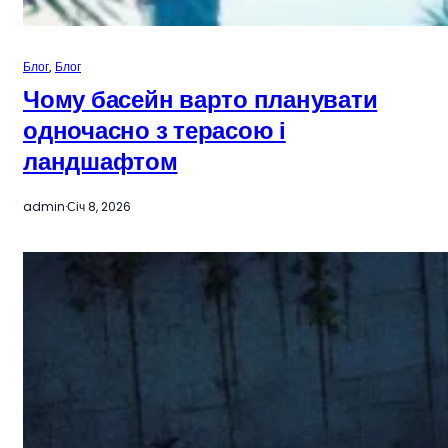
Блог
, 
Блог
Чому басейн варто планувати
одночасно з терасою і
ландшафтом
admin
·
Січ 8, 2026