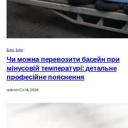
Блог
, 
Блог
Чи можна перевозити басейн при
мінусовій температурі: детальне
професійне пояснення
admin
·
Січ 14, 2026