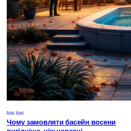
Блог
, 
Блог
Чому замовляти басейн восени