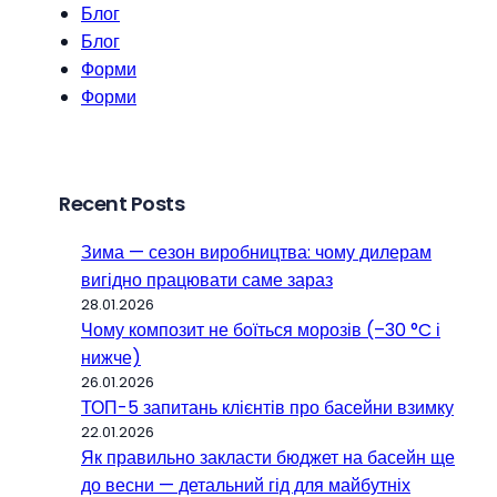
Блог
Блог
Форми
Форми
Recent Posts
Зима — сезон виробництва: чому дилерам
вигідно працювати саме зараз
28.01.2026
Чому композит не боїться морозів (–30 °C і
нижче)
26.01.2026
ТОП-5 запитань клієнтів про басейни взимку
22.01.2026
Як правильно закласти бюджет на басейн ще
до весни — детальний гід для майбутніх