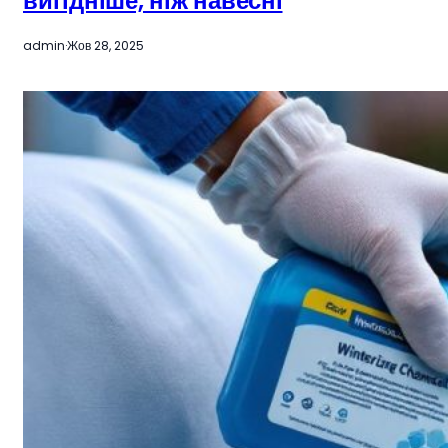
вигідніше, ніж навесні
admin
·
Жов 28, 2025