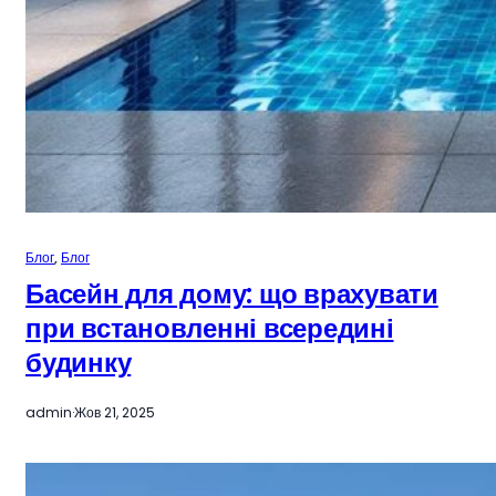
Блог
, 
Блог
Басейн для дому: що врахувати
при встановленні всередині
будинку
admin
·
Жов 21, 2025