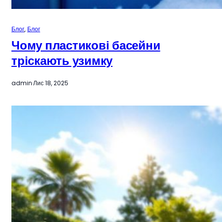
Блог
, 
Блог
Чому пластикові басейни
тріскають узимку
admin
·
Лис 18, 2025