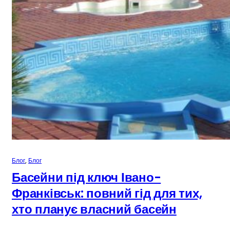
Блог
, 
Блог
Басейни під ключ Івано-
Франківськ: повний гід для тих,
хто планує власний басейн