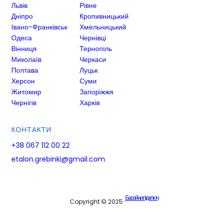
Львів
Рівне
Дніпро
Кропивницький
Івано-Франківськ
Хмельницький
Одеса
Чернівці
Вінниця
Тернопіль
Миколаїв
Черкаси
Полтава
Луцьк
Херсон
Суми
Житомир
Запоріжжя
Чернігів
Харків
КОНТАКТИ
+38 067 112 00 22
etalon.grebinki@gmail.com
Басейни під ключ
Copyright © 2025 ·