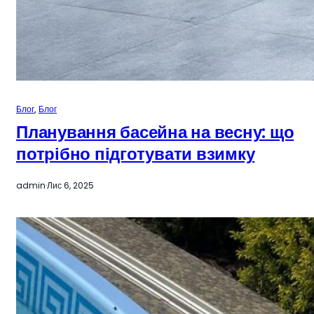
Блог
, 
Блог
Планування басейна на весну: що
потрібно підготувати взимку
admin
·
Лис 6, 2025