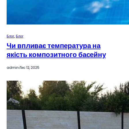
Блог
, 
Блог
Чи впливає температура на
якість композитного басейну
admin
·
Лис 12, 2025