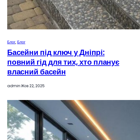
Блог
, 
Блог
Басейни під ключ у Дніпрі:
повний гід для тих, хто планує
власний басейн
admin
·
Жов 22, 2025