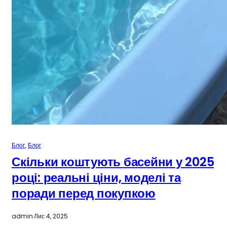
Блог
, 
Блог
Скільки коштують басейни у 2025
році: реальні ціни, моделі та
поради перед покупкою
admin
·
Лис 4, 2025