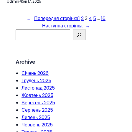
admin
·
Жов 17, 2025
←
Попередня сторінка
1
2
3
4
5
…
16
Наступна сторінка
→
S
e
a
r
Archive
c
h
Січень 2026
Грудень 2025
Листопад 2025
Жовтень 2025
Вересень 2025
Серпень 2025
Липень 2025
Червень 2025